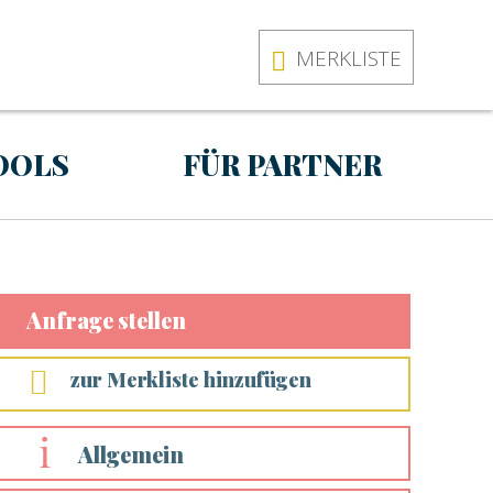
MERKLISTE
OOLS
FÜR PARTNER
ste
Über uns
Anfrage stellen
isten
Andere über uns
gen
Als Location
zur Merkliste hinzufügen
Partner werden auf
e koordinieren
einfach-feiern.at
Als Dienstleister
Allgemein
oder Künstler
Partner werden