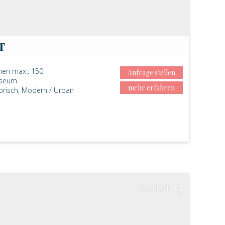
T
nen max.: 150
Anfrage stellen
useum
mehr erfahren
torisch, Modern / Urban
merken