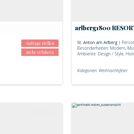
arlberg1800 RESOR
St. Anton am Arlberg
| Perso
Anfrage stellen
Besonderheiten: Modern, M
mehr erfahren
Ambiente: Design / Style, His
Kategorien: Weihnachtsfeier
merken