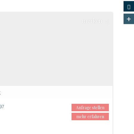
+
merken
k
97
Anfrage stellen
mehr erfahren