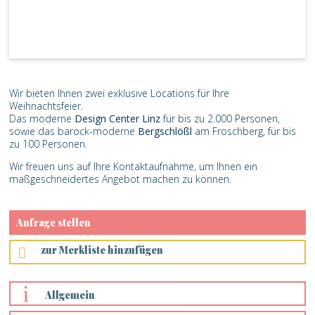
Wir bieten Ihnen zwei exklusive Locations für Ihre
Weihnachtsfeier.
Das moderne
Design Center Linz
für bis zu 2.000 Personen,
sowie das barock-moderne
Bergschlößl
am Froschberg, für bis
zu 100 Personen.
Wir freuen uns auf Ihre Kontaktaufnahme, um Ihnen ein
maßgeschneidertes Angebot machen zu können.
Anfrage stellen
Für eine glanzvolle Weihnachtsfeier wählen Sie zwischen dem
romantischen Bergschlößl und dem modernen, großzügigen
zur Merkliste hinzufügen
Design Center.
Gerne werden sich Ihre Gäste an das einmalige Ambiente bei
Ihrer Weihnachtsfeier im Design Center oder Bergschlößl
Allgemein
erinnern. Wir bieten Ihnen dafür flexible Räumlichkeiten, ganz
nach Vorliebe.